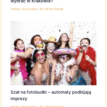
wybrać w Krakowie?
Hobby i Rozrywka
/ By
Alfred Pasiak
Szał na fotobudki – automaty podbijają
imprezy
Hobby i Rozrywka
/ By
Alfred Pasiak