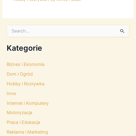
S
e
a
r
Kategorie
c
h
f
Biznes i Ekonomia
o
Dom i Ogród
r
:
Hobby i Rozrywka
Inne
Internet i Komputery
Motoryzacja
Praca i Edukacja
Reklama i Marketing