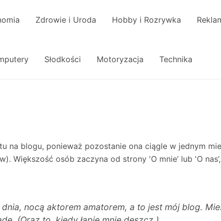
nomia
Zdrowie i Uroda
Hobby i Rozrywka
Reklam
omputery
Słodkości
Motoryzacja
Technika
stu na blogu, ponieważ pozostanie ona ciągle w jednym mi
w). Większość osób zaczyna od strony 'O mnie’ lub 'O nas’
 dnia, nocą aktorem amatorem, a to jest mój blog. 
adę. (Oraz to, kiedy łapie mnie deszcz.)