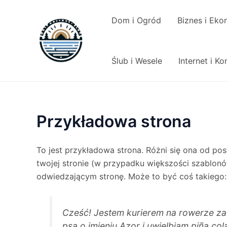
Skip
to
Dom i Ogród
Biznes i Eko
content
Ślub i Wesele
Internet i K
Przykładowa strona
To jest przykładowa strona. Różni się ona od po
twojej stronie (w przypadku większości szablonó
odwiedzającym stronę. Może to być coś takiego:
Cześć! Jestem kurierem na rowerze za
psa o imieniu Azor i uwielbiam piña col