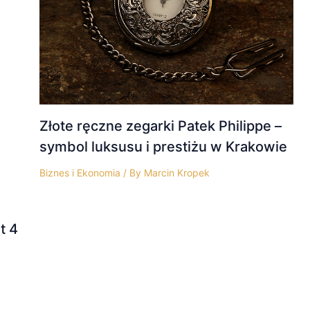
Złote ręczne zegarki Patek Philippe –
symbol luksusu i prestiżu w Krakowie
Biznes i Ekonomia
/ By
Marcin Kropek
t 4