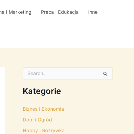
a i Marketing
Praca i Edukacja
Inne
S
e
a
r
Kategorie
c
h
f
Biznes i Ekonomia
o
r
Dom i Ogród
:
Hobby i Rozrywka