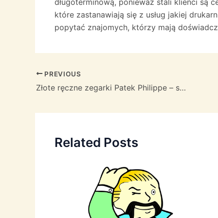
długoterminową, ponieważ stali klienci są c
które zastanawiają się z usług jakiej druka
popytać znajomych, którzy mają doświadczen
Post
PREVIOUS
navigation
Złote ręczne zegarki Patek Philippe – symbol luksusu i prestiżu w Krakowie
Related Posts